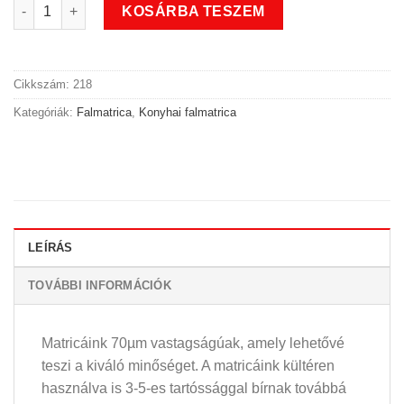
Evőeszközök konyhai falmatrica 2 mennyiség
KOSÁRBA TESZEM
Cikkszám:
218
Kategóriák:
Falmatrica
,
Konyhai falmatrica
LEÍRÁS
TOVÁBBI INFORMÁCIÓK
Matricáink 70µm vastagságúak, amely lehetővé
teszi a kiváló minőséget. A matricáink kültéren
használva is 3-5-es tartóssággal bírnak továbbá