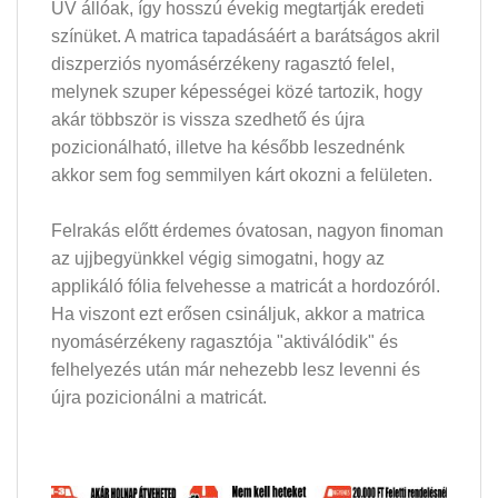
UV állóak, így hosszú évekig megtartják eredeti
színüket. A matrica tapadásáért a barátságos akril
diszperziós nyomásérzékeny ragasztó felel,
melynek szuper képességei közé tartozik, hogy
akár többször is vissza szedhető és újra
pozicionálható, illetve ha később leszednénk
akkor sem fog semmilyen kárt okozni a felületen.
Felrakás előtt érdemes óvatosan, nagyon finoman
az ujjbegyünkkel végig simogatni, hogy az
applikáló fólia felvehesse a matricát a hordozóról.
Ha viszont ezt erősen csináljuk, akkor a matrica
nyomásérzékeny ragasztója "aktiválódik" és
felhelyezés után már nehezebb lesz levenni és
újra pozicionálni a matricát.