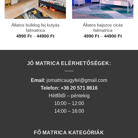
Állatos bulldog fej kutyás
Állatos bajszos cicás
falmatrica
falmatrica
Ártartomány:
Ártarto
4990
Ft
–
44900
Ft
4990
Ft
–
44900
Ft
4990 Ft
4990 Ft
-
-
44900 Ft
44900 F
JÓ MATRICA ELÉRHETŐSÉGEK:
Email:
jomatricaugyfel@gmail.com
Telefon: +36 20 571 8616
Hétfőtől – péntekig
10:00 – 12:00
14:00 – 16:00
FŐ MATRICA KATEGÓRIÁK