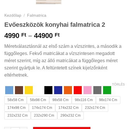
Kezdőlap
/
Falmatrica
Evőeszközök konyhai falmatrica 2
Ártartomány:
4990
–
44900
Ft
Ft
4990 Ft
Méretválasztásnál az első szám a vízszintes, a második a
-
függőleges. Fekvő matricákat a vízszintesen megadott
44900 Ft
méret szerint, míg az álló matricákat a függőleges méret
szerint gyártjuk le. A feltüntetett színek kijelzőnként
eltérhetnek.
TÖRLÉS
58x58 Cm
58x98 Cm
98x58 Cm
98x116 Cm
98x174 Cm
174x98 Cm
174x174 Cm
174x232 Cm
232x174 Cm
232x232 Cm
232x290 Cm
290x232 Cm