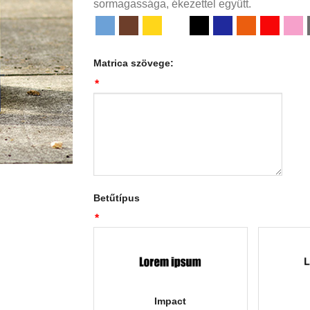
sormagassága, ékezettel együtt.
Matrica szövege:
*
Betűtípus
*
Impact