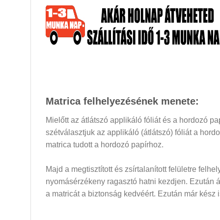
Matrica felhelyezésének menete:
Mielőtt az átlátszó applikáló fóliát és a hordozó 
szétválasztjuk az applikáló (átlátszó) fóliát a hor
matrica tudott a hordozó papírhoz.
Majd a megtisztított és zsírtalanított felületre felh
nyomásérzékeny ragasztó hatni kezdjen. Ezután átló
a matricát a biztonság kedvéért. Ezután már kész i