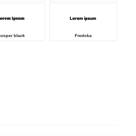
ooper black
Fredoka
ség