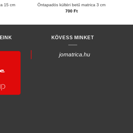
ra 15 cm
Öntapadós kültéri betű matrica 3 cm
700
Ft
EINK
KÖVESS MINKET
jomatrica.hu