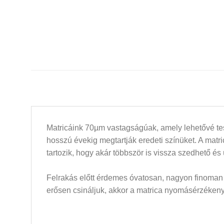
Matricáink 70µm vastagságúak, amely lehetővé tesz
hosszú évekig megtartják eredeti színüket. A mat
tartozik, hogy akár többször is vissza szedhető és
Felrakás előtt érdemes óvatosan, nagyon finoman a
erősen csináljuk, akkor a matrica nyomásérzékeny 