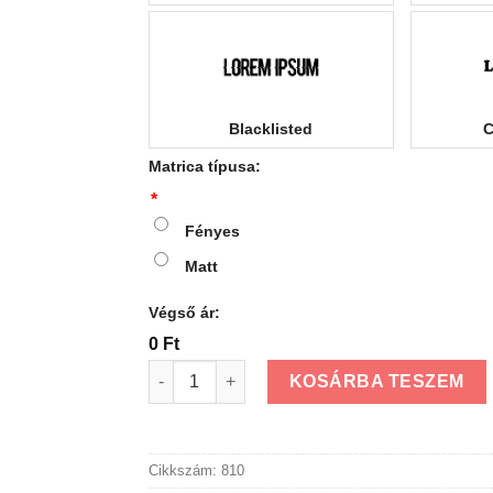
Blacklisted
C
Matrica típusa:
*
Fényes
Matt
Végső ár:
0 Ft
Öntapadós kültéri betű matrica 30 cm mennyi
KOSÁRBA TESZEM
Cikkszám:
810