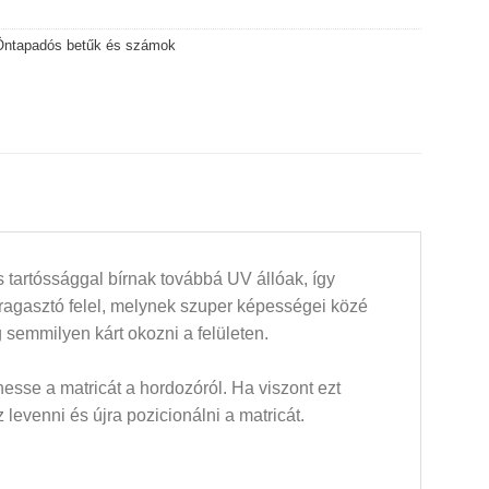
Öntapadós betűk és számok
 tartóssággal bírnak továbbá UV állóak, így
 ragasztó felel, melynek szuper képességei közé
 semmilyen kárt okozni a felületen.
esse a matricát a hordozóról. Ha viszont ezt
levenni és újra pozicionálni a matricát.