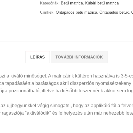
Kategóriák:
Betű matrica
,
Kültéri betű matrica
Címkék:
Öntapadós betű matrica
,
Öntapadós betűk
,
LEÍRÁS
TOVÁBBI INFORMÁCIÓK
i a kiváló minőséget. A matricáink kültéren használva is 3-5-es
rica tapadásáért a barátságos akril diszperziós nyomásérzékeny
 újra pozicionálható, illetve ha később leszednénk akkor sem fog
z ujjbegyünkkel végig simogatni, hogy az applikáló fólia felveh
ragasztója "aktiválódik" és felhelyezés után már nehezebb lesz 