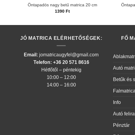
cm
Öntapadós nagy betű matrica 20 cm
Öntapa
1390
Ft
JÓ MATRICA ELÉRHETŐSÉGEK:
FŐ M
Email:
jomatricaugyfel@gmail.com
Ablakmatr
Telefon: +36 20 571 8616
Autó matr
Hétfőtől – péntekig
10:00 – 12:00
Betűk és 
14:00 – 16:00
Falmatric
Info
Autó felira
Pénztár