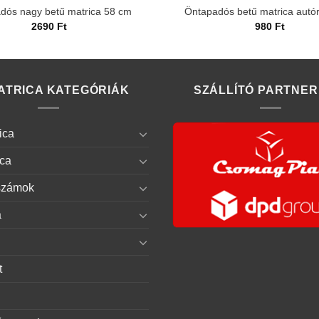
dós nagy betű matrica 58 cm
Öntapadós betű matrica autó
2690
Ft
980
Ft
ATRICA KATEGÓRIÁK
SZÁLLÍTÓ PARTNER
ica
ica
számok
a
t