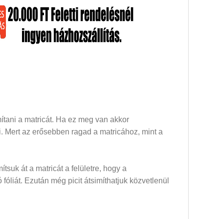
mítani a matricát. Ha ez meg van akkor
dni. Mert az erősebben ragad a matricához, mint a
mítsuk át a matricát a felületre, hogy a
óliát. Ezután még picit átsimíthatjuk közvetlenül