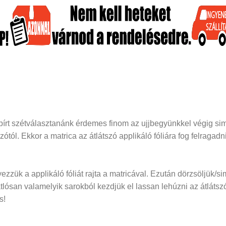
papírt szétválasztanánk érdemes finom az ujjbegyünkkel végig si
dozótól. Ekkor a matrica az átlátszó applikáló fóliára fog felraga
elyezzük a applikáló fóliát rajta a matricával. Ezután dörzsöljük/si
san valamelyik sarokból kezdjük el lassan lehúzni az átlátszó f
s!