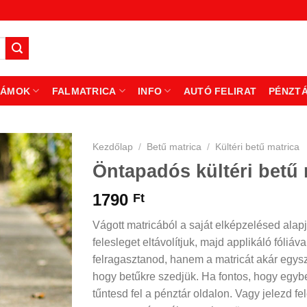
ZÁMOK
FALMATRICA
INFO
AUTÓ FELIRAT
PÉNZT
Kezdőlap
/
Betű matrica
/
Kültéri betű matrica
Öntapadós kültéri betű 
1790
Ft
Vágott matricából a saját elképzelésed alap
felesleget eltávolítjuk, majd applikáló fóliáv
felragasztanod, hanem a matricát akár egysze
hogy betűkre szedjük. Ha fontos, hogy egy
tűntesd fel a pénztár oldalon. Vagy jelezd f