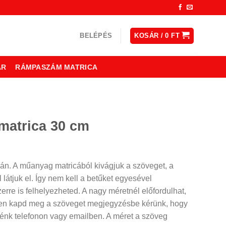
BELÉPÉS
KOSÁR /
0
FT
ÁR
RÁMPASZÁM MATRICA
matrica 30 cm
ján. A műanyag matricából kivágjuk a szöveget, a
al látjuk el. Így nem kell a betűket egyesével
rre is felhelyezheted. A nagy méretnél előfordulhat,
ben kapd meg a szöveget megjegyzésbe kérünk, hogy
elénk telefonon vagy emailben. A méret a szöveg