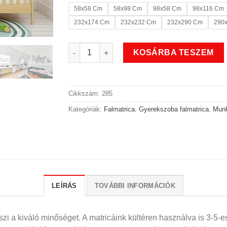
58x58 Cm
58x98 Cm
98x58 Cm
98x116 Cm
232x174 Cm
232x232 Cm
232x290 Cm
290
Markoló munkagépes gyerekszoba falmatrica
KOSÁRBA TESZEM
Cikkszám:
285
Kategóriák:
Falmatrica
,
Gyerekszoba falmatrica
,
Munk
LEÍRÁS
TOVÁBBI INFORMÁCIÓK
i a kiváló minőséget. A matricáink kültéren használva is 3-5-es