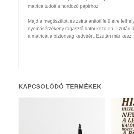
matrica tudott a hordozó papírhoz.
Majd a megtisztított és zsírtalanított felületre felh
nyomásérzékeny ragasztó hatni kezdjen. Ezután átló
a matricát a biztonság kedvéért. Ezután már kész i
KAPCSOLÓDÓ TERMÉKEK