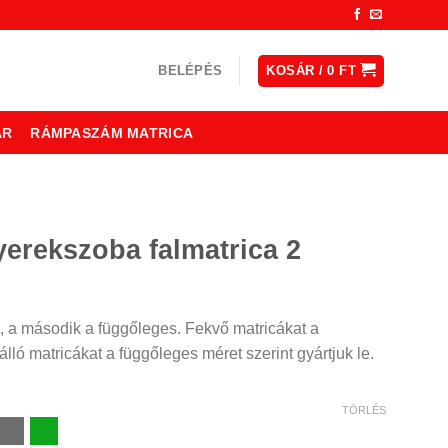
BELÉPÉS
KOSÁR /
0
FT
ÁR
RÁMPASZÁM MATRICA
erekszoba falmatrica 2
ny:
, a második a függőleges. Fekvő matricákat a
lló matricákat a függőleges méret szerint gyártjuk le.
TÖRLÉS