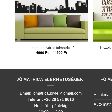
Hiszek 
Ismeretlen város falmatrica 2
Ártartomány:
4990
Ft
–
44900
Ft
4990 Ft
-
44900 Ft
JÓ MATRICA ELÉRHETŐSÉGEK:
FŐ M
Email:
jomatricaugyfel@gmail.com
Ablakmatr
Telefon: +36 20 571 8616
Autó matr
Hétfőtől – péntekig