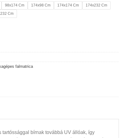
98x174 Cm
174x98 Cm
174x174 Cm
174x232 Cm
x232 Cm
 2 mennyiség
agépes falmatrica
 tartóssággal bírnak továbbá UV állóak, így