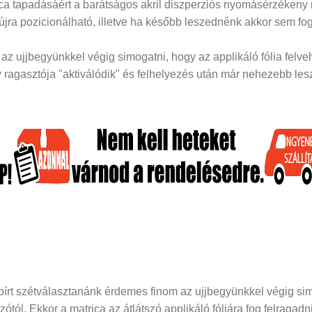
rica tapadásáért a barátságos akril diszperziós nyomásérzékeny
 újra pozicionálható, illetve ha később leszednénk akkor sem fog
z ujjbegyünkkel végig simogatni, hogy az applikáló fólia felveh
ragasztója "aktiválódik" és felhelyezés után már nehezebb lesz 
papírt szétválasztanánk érdemes finom az ujjbegyünkkel végig si
dozótól. Ekkor a matrica az átlátszó applikáló fóliára fog felraga