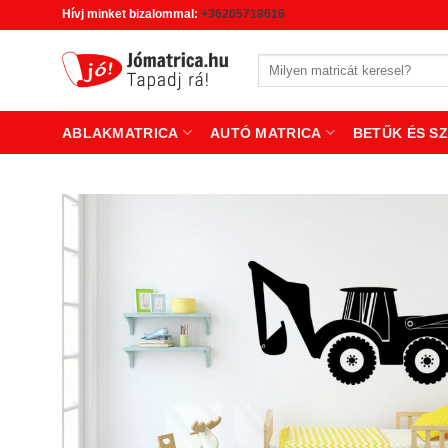
Skip
Hívj minket bizalommal:
+36205718616
to
content
Keresés
a
következőre:
ABLAKMATRICA
AUTÓ MATRICA
BETŰK ÉS S