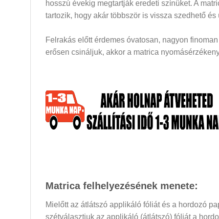
hosszú évekig megtartják eredeti színüket. A mat
tartozik, hogy akár többször is vissza szedhető és
Felrakás előtt érdemes óvatosan, nagyon finoman a
erősen csináljuk, akkor a matrica nyomásérzékeny 
Matrica felhelyezésének menete:
Mielőtt az átlátszó applikáló fóliát és a hordozó 
szétválasztjuk az applikáló (átlátszó) fóliát a hor