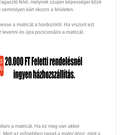
 ragasztó felel, melynek szuper képességei közé
 semmilyen kárt okozni a felületen.
esse a matricát a hordozóról. Ha viszont ezt
levenni és újra pozicionálni a matricát.
mítani a matricát. Ha ez meg van akkor
dni. Mert az erősebben ragad a matricához, mint a