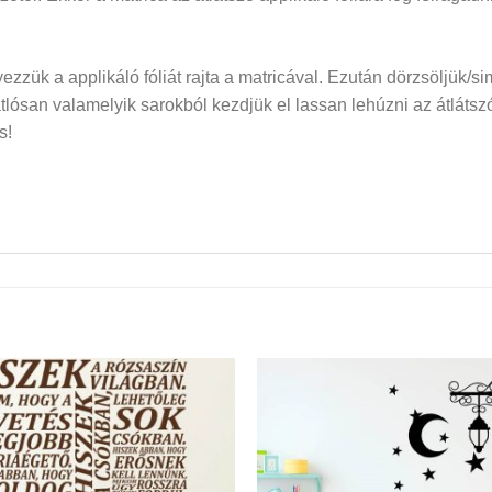
elyezzük a applikáló fóliát rajta a matricával. Ezután dörzsöljük/si
san valamelyik sarokból kezdjük el lassan lehúzni az átlátszó f
s!