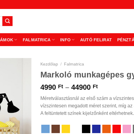
ZÁMOK
FALMATRICA
INFO
AUTÓ FELIRAT
PÉNZT
Kezdőlap
/
Falmatrica
Markoló munkagépes gy
Ártartomá
4990
–
44900
Ft
Ft
4990 Ft
Méretválasztásnál az első szám a vízszintes
-
vízszintesen megadott méret szerint, míg az á
44900 Ft
A feltüntetett színek kijelzőnként eltérhetnek.