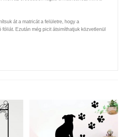
mítsuk át a matricát a felületre, hogy a
óliát. Ezután még picit átsimíthatjuk közvetlenül