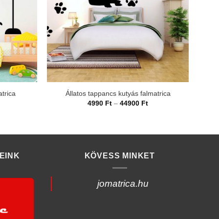
atrica
Állatos tappancs kutyás falmatrica
Á
rtartomány:
Ártartomány:
4990
Ft
–
44900
Ft
990 Ft
4990 Ft
-
4900 Ft
44900 Ft
EINK
KÖVESS MINKET
jomatrica.hu