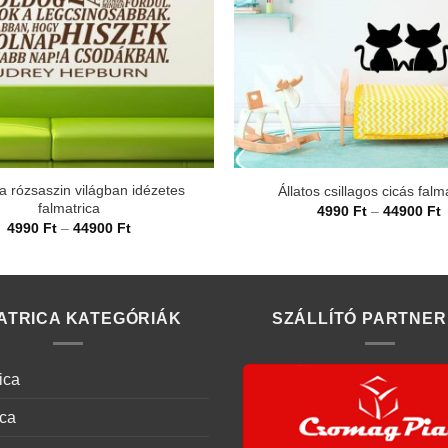
a rózsaszin világban idézetes
Állatos csillagos cicás falm
falmatrica
Á
4990
Ft
–
44900
Ft
4
Ártartomány:
4990
Ft
–
44900
Ft
-
4990 Ft
4
-
44900 Ft
ATRICA KATEGÓRIÁK
SZÁLLÍTÓ PARTNER
ica
ica