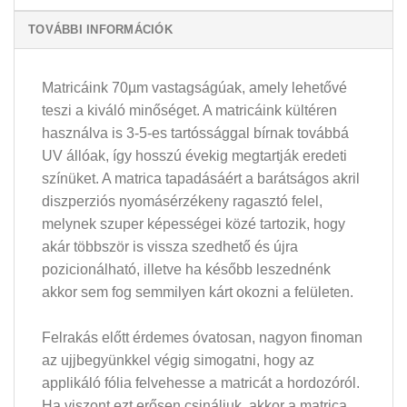
TOVÁBBI INFORMÁCIÓK
Matricáink 70µm vastagságúak, amely lehetővé
teszi a kiváló minőséget. A matricáink kültéren
használva is 3-5-es tartóssággal bírnak továbbá
UV állóak, így hosszú évekig megtartják eredeti
színüket. A matrica tapadásáért a barátságos akril
diszperziós nyomásérzékeny ragasztó felel,
melynek szuper képességei közé tartozik, hogy
akár többször is vissza szedhető és újra
pozicionálható, illetve ha később leszednénk
akkor sem fog semmilyen kárt okozni a felületen.
Felrakás előtt érdemes óvatosan, nagyon finoman
az ujjbegyünkkel végig simogatni, hogy az
applikáló fólia felvehesse a matricát a hordozóról.
Ha viszont ezt erősen csináljuk, akkor a matrica