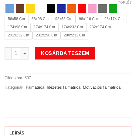
TÖRLÉS
58x58 Cm
58x98 Cm
98x58 Cm
98x116 Cm
98x174 Cm
174x98 Cm
174x174 Cm
174x232 Cm
232x174 Cm
232x232 Cm
232x290 Cm
290x232 Cm
Mindig remélj motivációs falmatrica felirat mennyiség
KOSÁRBA TESZEM
Cikkszám:
507
Kategóriák:
Falmatrica
,
Idézetes falmatrica
,
Motivációs falmatrica
LEÍRÁS