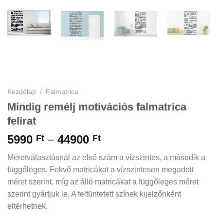
Kezdőlap
/
Falmatrica
Mindig remélj motivációs falmatrica
felirat
Ártartomány:
5990
–
44900
Ft
Ft
5990 Ft
Méretválasztásnál az első szám a vízszintes, a második a
-
függőleges. Fekvő matricákat a vízszintesen megadott
44900 Ft
méret szerint, míg az álló matricákat a függőleges méret
szerint gyártjuk le. A feltüntetett színek kijelzőnként
eltérhetnek.