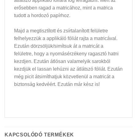
átlátszó applikáló fóliára fog felragadni. Mert az
erősebben ragad a matricához, mint a matrica
tudott a hordozó papírhoz.
Majd a megtisztított és zsírtalanított felületre
felhelyezzük a applikáló fóliát rajta a matricával.
Ezután dörzsöljük/simítsuk át a matricát a
felületre, hogy a nyomásérzékeny ragasztó hatni
kezdjen. Ezután átlósan valamelyik sarokból
kezdjük el lassan lehúzni az átlátszó fóliát. Ezután
még picit átsimíthatjuk közvetlenül a matricát a
biztonság kedvéért. Ezután már kész is!
KAPCSOLÓDÓ TERMÉKEK