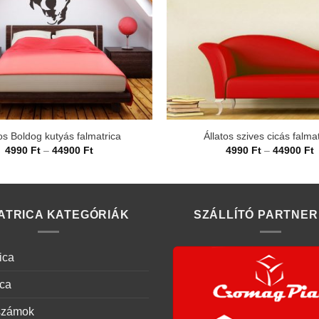
os Boldog kutyás falmatrica
Állatos szives cicás falma
Ártartomány:
Á
4990
Ft
–
44900
Ft
4990
Ft
–
44900
Ft
4990 Ft
4
-
-
44900 Ft
4
ATRICA KATEGÓRIÁK
SZÁLLÍTÓ PARTNER
ica
ica
számok