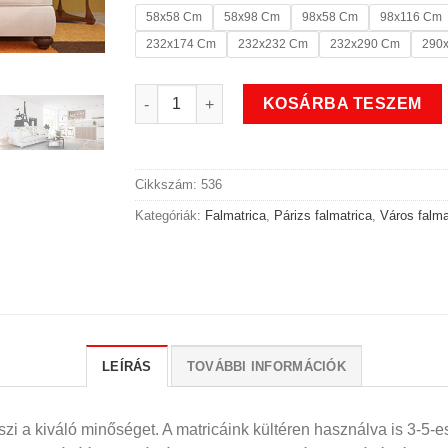
58x58 Cm
58x98 Cm
98x58 Cm
98x116 Cm
232x174 Cm
232x232 Cm
232x290 Cm
290
Párizs város falmatrica 1 mennyiség
KOSÁRBA TESZEM
Cikkszám:
536
Kategóriák:
Falmatrica
,
Párizs falmatrica
,
Város falma
LEÍRÁS
TOVÁBBI INFORMÁCIÓK
i a kiváló minőséget. A matricáink kültéren használva is 3-5-es