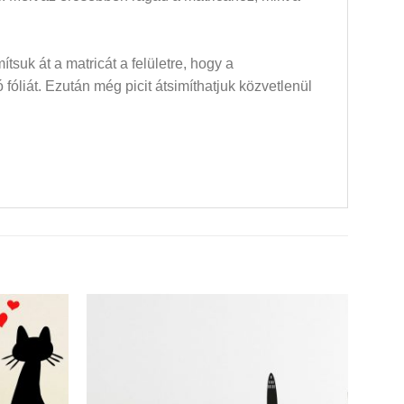
mítsuk át a matricát a felületre, hogy a
óliát. Ezután még picit átsimíthatjuk közvetlenül