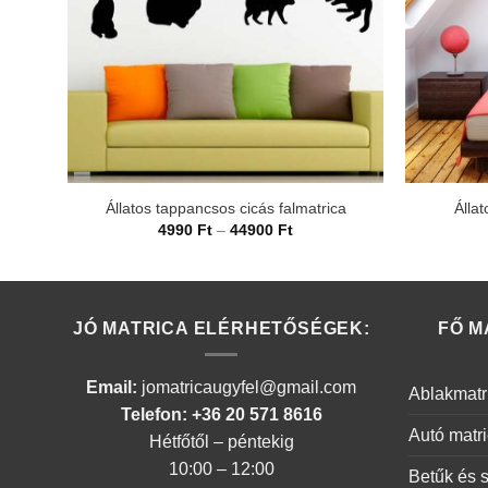
Állatos tappancsos cicás falmatrica
Állat
Ártartomány:
4990
Ft
–
44900
Ft
4990 Ft
-
44900 Ft
JÓ MATRICA ELÉRHETŐSÉGEK:
FŐ M
Email:
jomatricaugyfel@gmail.com
Ablakmatr
Telefon: +36 20 571 8616
Autó matr
Hétfőtől – péntekig
10:00 – 12:00
Betűk és 