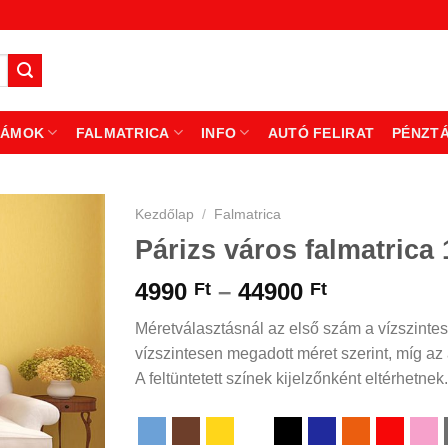
ZÁMOK
FALMATRICA
INFO
AUTÓ FELIRAT
PÉNZT
Kezdőlap
/
Falmatrica
Párizs város falmatrica 
Ártartomá
4990
–
44900
Ft
Ft
4990 Ft
Méretválasztásnál az első szám a vízszintes
-
vízszintesen megadott méret szerint, míg az á
44900 Ft
A feltüntetett színek kijelzőnként eltérhetnek.