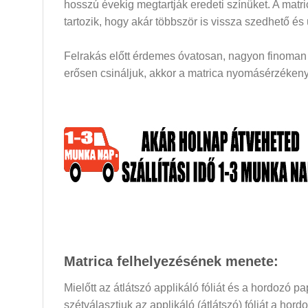
hosszú évekig megtartják eredeti színüket. A mat
tartozik, hogy akár többször is vissza szedhető és
Felrakás előtt érdemes óvatosan, nagyon finoman a
erősen csináljuk, akkor a matrica nyomásérzékeny 
Matrica felhelyezésének menete:
Mielőtt az átlátszó applikáló fóliát és a hordozó 
szétválasztjuk az applikáló (átlátszó) fóliát a hor