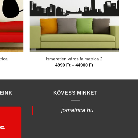
trica
Ismeretlen város falmatrica 2
rtartomány:
Ártartomány:
4990
Ft
–
44900
Ft
990 Ft
4990 Ft
-
4900 Ft
44900 Ft
EINK
KÖVESS MINKET
jomatrica.hu