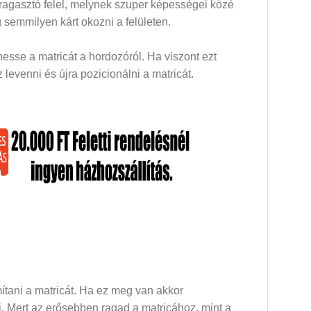
 ragasztó felel, melynek szuper képességei közé
 semmilyen kárt okozni a felületen.
esse a matricát a hordozóról. Ha viszont ezt
levenni és újra pozicionálni a matricát.
mítani a matricát. Ha ez meg van akkor
dni. Mert az erősebben ragad a matricához, mint a