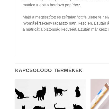
matrica tudott a hordozó papírhoz.
Majd a megtisztított és zsírtalanított felületre felh
nyomásérzékeny ragasztó hatni kezdjen. Ezután átló
a matricát a biztonság kedvéért. Ezután már kész i
KAPCSOLÓDÓ TERMÉKEK