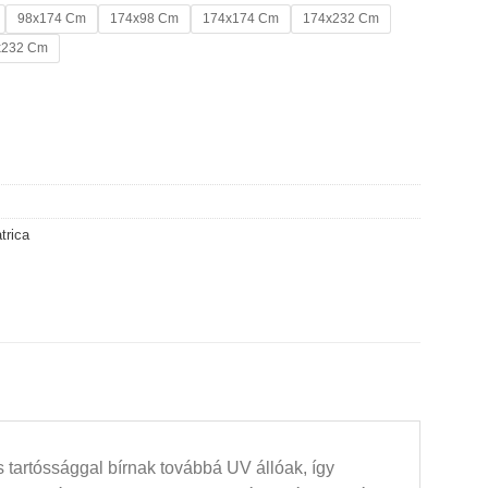
98x174 Cm
174x98 Cm
174x174 Cm
174x232 Cm
x232 Cm
trica
 tartóssággal bírnak továbbá UV állóak, így