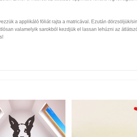
elyezzük a applikáló fóliát rajta a matricával. Ezután dörzsöljük/si
san valamelyik sarokból kezdjük el lassan lehúzni az átlátszó f
s!