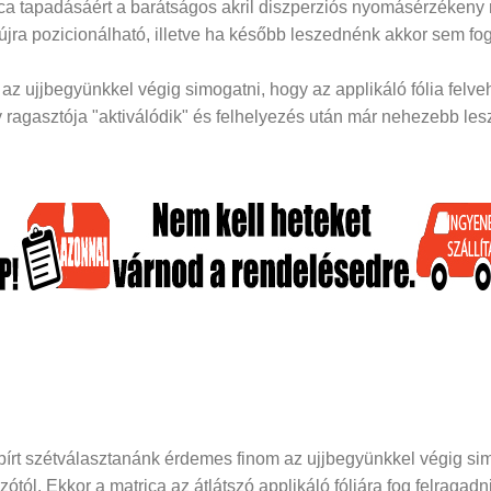
rica tapadásáért a barátságos akril diszperziós nyomásérzékeny
 újra pozicionálható, illetve ha később leszednénk akkor sem fog
z ujjbegyünkkel végig simogatni, hogy az applikáló fólia felveh
ragasztója "aktiválódik" és felhelyezés után már nehezebb lesz 
papírt szétválasztanánk érdemes finom az ujjbegyünkkel végig si
dozótól. Ekkor a matrica az átlátszó applikáló fóliára fog felraga