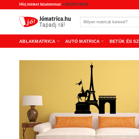
Skip
Hívj minket bizalommal:
+36205718616
to
content
Keresés
a
következőre:
ABLAKMATRICA
AUTÓ MATRICA
BETŰK ÉS S