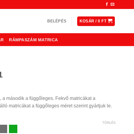
BELÉPÉS
KOSÁR /
0
FT
ÁR
RÁMPASZÁM MATRICA
1
ny:
, a második a függőleges. Fekvő matricákat a
lló matricákat a függőleges méret szerint gyártjuk le.
TÖRLÉS