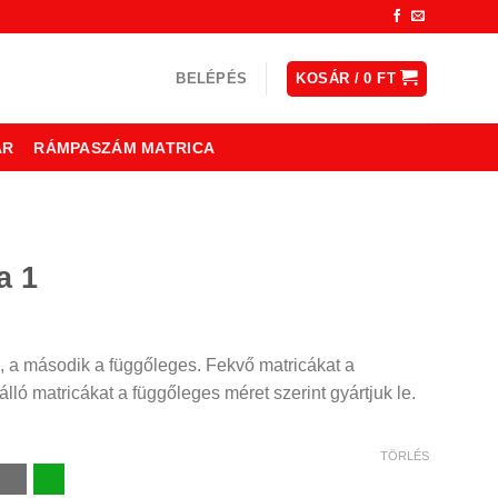
BELÉPÉS
KOSÁR /
0
FT
ÁR
RÁMPASZÁM MATRICA
a 1
ny:
, a második a függőleges. Fekvő matricákat a
lló matricákat a függőleges méret szerint gyártjuk le.
TÖRLÉS