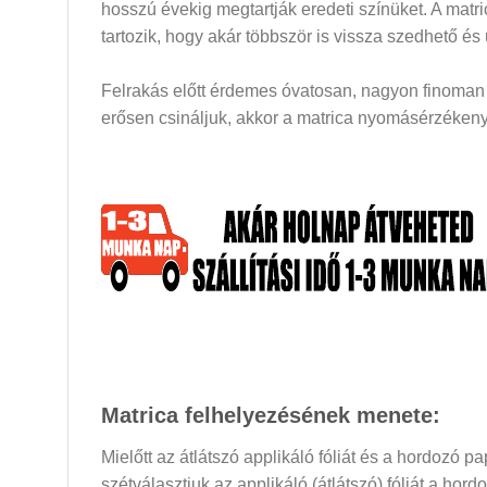
hosszú évekig megtartják eredeti színüket. A mat
tartozik, hogy akár többször is vissza szedhető és
Felrakás előtt érdemes óvatosan, nagyon finoman a
erősen csináljuk, akkor a matrica nyomásérzékeny 
Matrica felhelyezésének menete:
Mielőtt az átlátszó applikáló fóliát és a hordozó 
szétválasztjuk az applikáló (átlátszó) fóliát a hor