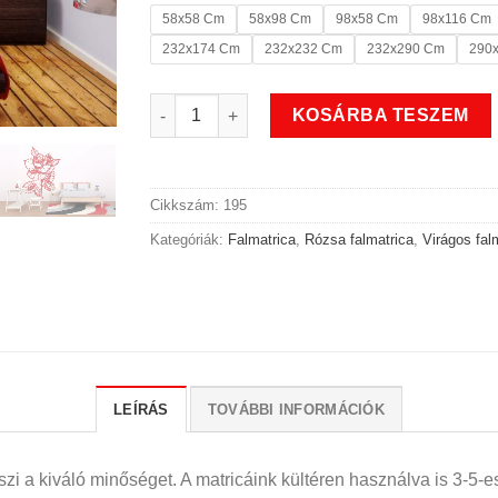
58x58 Cm
58x98 Cm
98x58 Cm
98x116 Cm
232x174 Cm
232x232 Cm
232x290 Cm
290
Rózsa virágos falmatrica 1 mennyiség
KOSÁRBA TESZEM
Cikkszám:
195
Kategóriák:
Falmatrica
,
Rózsa falmatrica
,
Virágos fal
LEÍRÁS
TOVÁBBI INFORMÁCIÓK
i a kiváló minőséget. A matricáink kültéren használva is 3-5-es