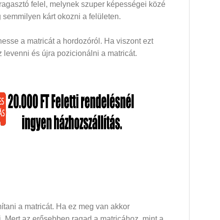
 ragasztó felel, melynek szuper képességei közé
 semmilyen kárt okozni a felületen.
esse a matricát a hordozóról. Ha viszont ezt
levenni és újra pozicionálni a matricát.
mítani a matricát. Ha ez meg van akkor
dni. Mert az erősebben ragad a matricához, mint a