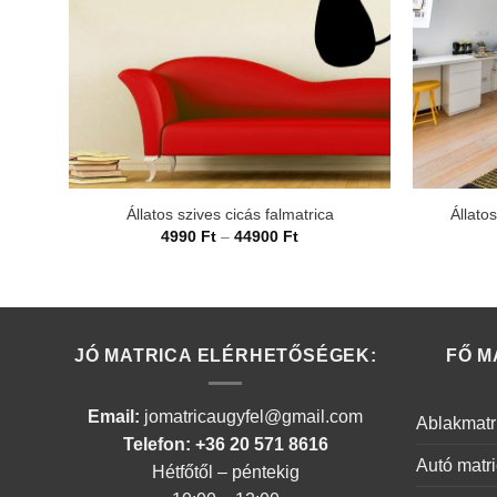
Állatos szives cicás falmatrica
Állatos
Ártartomány:
4990
Ft
–
44900
Ft
4990 Ft
-
44900 Ft
JÓ MATRICA ELÉRHETŐSÉGEK:
FŐ M
Email:
jomatricaugyfel@gmail.com
Ablakmatr
Telefon: +36 20 571 8616
Autó matr
Hétfőtől – péntekig