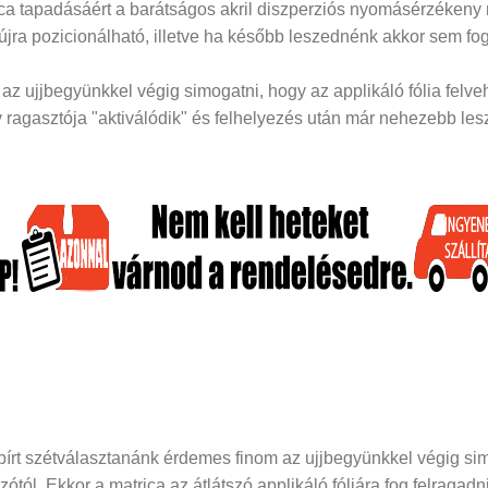
rica tapadásáért a barátságos akril diszperziós nyomásérzékeny
 újra pozicionálható, illetve ha később leszednénk akkor sem fog
z ujjbegyünkkel végig simogatni, hogy az applikáló fólia felveh
ragasztója "aktiválódik" és felhelyezés után már nehezebb lesz 
papírt szétválasztanánk érdemes finom az ujjbegyünkkel végig si
dozótól. Ekkor a matrica az átlátszó applikáló fóliára fog felraga