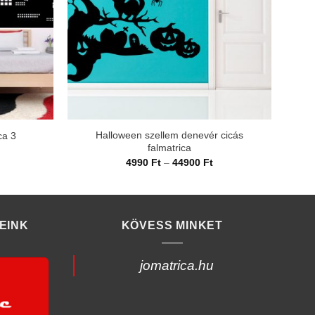
Halloween szellem denevér cicás
ca 3
falmatrica
rtartomány:
990 Ft
Ártartomány:
4990
Ft
–
44900
Ft
4990 Ft
4900 Ft
-
44900 Ft
EINK
KÖVESS MINKET
jomatrica.hu