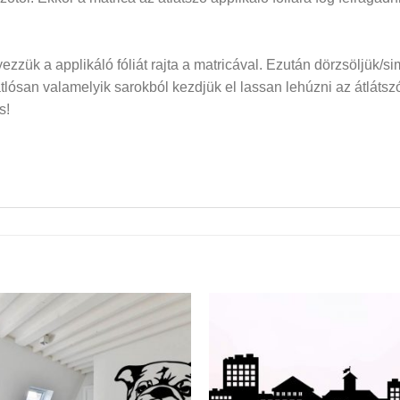
elyezzük a applikáló fóliát rajta a matricával. Ezután dörzsöljük/si
san valamelyik sarokból kezdjük el lassan lehúzni az átlátszó f
s!