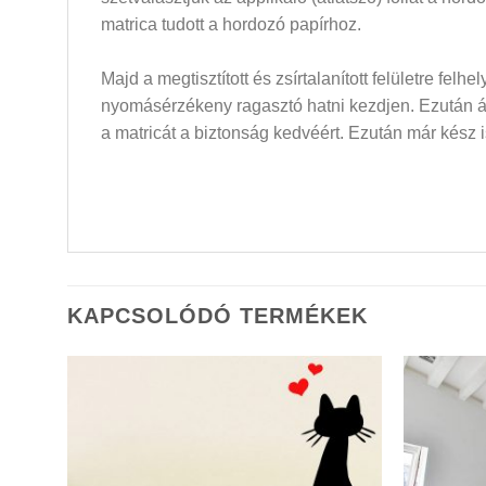
matrica tudott a hordozó papírhoz.
Majd a megtisztított és zsírtalanított felületre felh
nyomásérzékeny ragasztó hatni kezdjen. Ezután átló
a matricát a biztonság kedvéért. Ezután már kész i
KAPCSOLÓDÓ TERMÉKEK