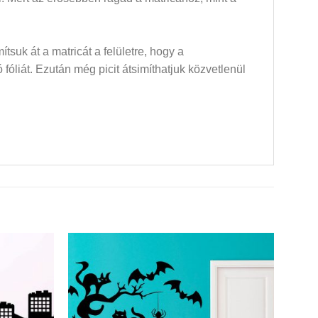
mítsuk át a matricát a felületre, hogy a
óliát. Ezután még picit átsimíthatjuk közvetlenül