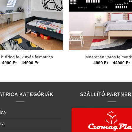
 bulldog fej kutyás falmatrica
Ismeretlen város falmatri
Ártartomány:
Á
4990
Ft
–
44900
Ft
4990
Ft
–
44900
Ft
4990 Ft
4
-
-
44900 Ft
4
ATRICA KATEGÓRIÁK
SZÁLLÍTÓ PARTNER
ica
ica