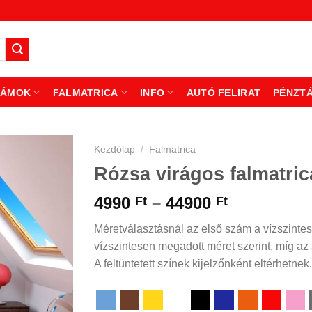
ZÁMOK
FALMATRICA
INFO
AUTÓ FELIRAT
PÉNZT
Kezdőlap
/
Falmatrica
Rózsa virágos falmatric
Ártartomá
4990
–
44900
Ft
Ft
4990 Ft
Méretválasztásnál az első szám a vízszintes
-
vízszintesen megadott méret szerint, míg az á
44900 Ft
A feltüntetett színek kijelzőnként eltérhetnek.