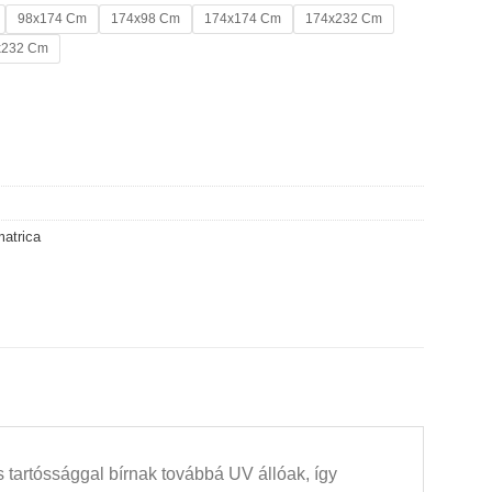
98x174 Cm
174x98 Cm
174x174 Cm
174x232 Cm
x232 Cm
matrica
 tartóssággal bírnak továbbá UV állóak, így