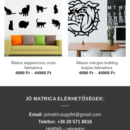
Állatos tappancsos cicás
Állatos mérges bulldog
falmatrica
kutyás falmatrica
Ártartomány:
Ártarto
4990
Ft
–
44900
Ft
4990
Ft
–
44900
Ft
4990 Ft
4990 Ft
-
-
44900 Ft
44900 F
JÓ MATRICA ELÉRHETŐSÉGEK:
Email:
jomatricaugyfel@gmail.com
Telefon: +36 20 571 8616
Hétfőtől – péntekig