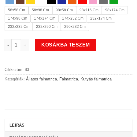
58x58 Cm
58x98 Cm
98x58 Cm
98x116 Cm
98x174 Cm
174x98 Cm
174x174 Cm
174x232 Cm
232x174 Cm
232x232 Cm
232x290 Cm
290x232 Cm
Állatos madaras kutyás falmatrica mennyiség
KOSÁRBA TESZEM
Cikkszám:
83
Kategóriák:
Állatos falmatrica
,
Falmatrica
,
Kutyás falmatrica
LEÍRÁS