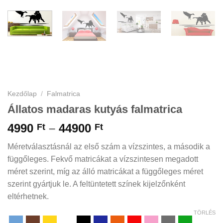
Kezdőlap
/
Falmatrica
Állatos madaras kutyás falmatrica
Ártartomány:
4990
–
44900
Ft
Ft
4990 Ft
Méretválasztásnál az első szám a vízszintes, a második a
-
függőleges. Fekvő matricákat a vízszintesen megadott
44900 Ft
méret szerint, míg az álló matricákat a függőleges méret
szerint gyártjuk le. A feltüntetett színek kijelzőnként
eltérhetnek.
TÖRLÉS