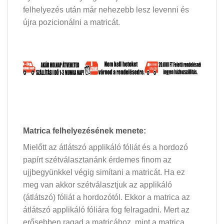
felhelyezés után már nehezebb lesz levenni és
újra pozicionálni a matricát.
Matrica felhelyezésének menete:
Mielőtt az átlátszó applikáló fóliát és a hordozó
papírt szétválasztanánk érdemes finom az
ujjbegyünkkel végig simítani a matricát. Ha ez
meg van akkor szétválasztjuk az applikáló
(átlátszó) fóliát a hordozótól. Ekkor a matrica az
átlátszó applikáló fóliára fog felragadni. Mert az
erősebben ragad a matricához, mint a matrica