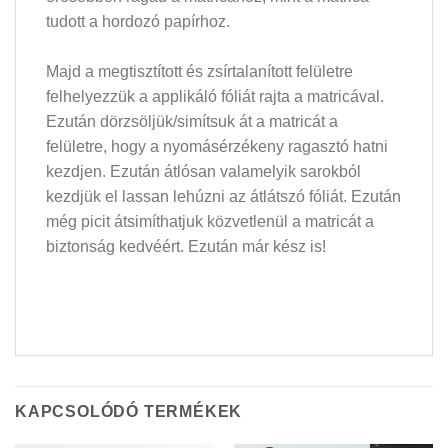
tudott a hordozó papírhoz.
Majd a megtisztított és zsírtalanított felületre
felhelyezzük a applikáló fóliát rajta a matricával.
Ezután dörzsöljük/simítsuk át a matricát a
felületre, hogy a nyomásérzékeny ragasztó hatni
kezdjen. Ezután átlósan valamelyik sarokból
kezdjük el lassan lehúzni az átlátszó fóliát. Ezután
még picit átsimíthatjuk közvetlenül a matricát a
biztonság kedvéért. Ezután már kész is!
KAPCSOLÓDÓ TERMÉKEK