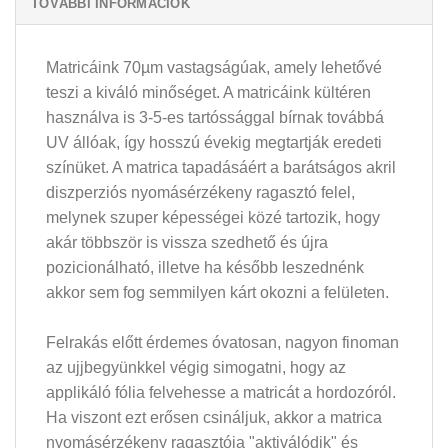
TOVÁBBI INFORMÁCIÓK
Matricáink 70µm vastagságúak, amely lehetővé
teszi a kiváló minőséget. A matricáink kültéren
használva is 3-5-es tartóssággal bírnak továbbá
UV állóak, így hosszú évekig megtartják eredeti
színüket. A matrica tapadásáért a barátságos akril
diszperziós nyomásérzékeny ragasztó felel,
melynek szuper képességei közé tartozik, hogy
akár többször is vissza szedhető és újra
pozicionálható, illetve ha később leszednénk
akkor sem fog semmilyen kárt okozni a felületen.
Felrakás előtt érdemes óvatosan, nagyon finoman
az ujjbegyünkkel végig simogatni, hogy az
applikáló fólia felvehesse a matricát a hordozóról.
Ha viszont ezt erősen csináljuk, akkor a matrica
nyomásérzékeny ragasztója "aktiválódik" és