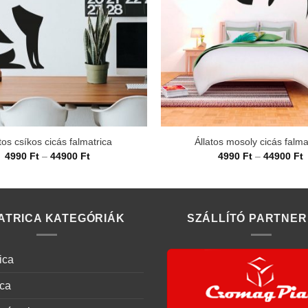
tos csíkos cicás falmatrica
Állatos mosoly cicás falma
Ártartomány:
Á
4990
Ft
–
44900
Ft
4990
Ft
–
44900
Ft
4990 Ft
4
-
-
44900 Ft
4
ATRICA KATEGÓRIÁK
SZÁLLÍTÓ PARTNER
ica
ica