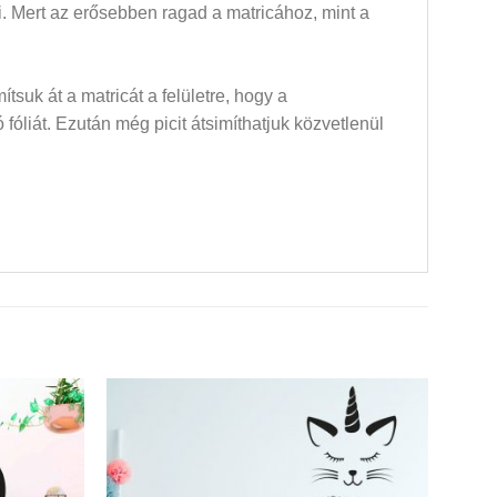
dni. Mert az erősebben ragad a matricához, mint a
mítsuk át a matricát a felületre, hogy a
óliát. Ezután még picit átsimíthatjuk közvetlenül