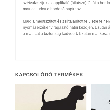
szétválasztjuk az applikáló (átlátszó) fóliát a hor
matrica tudott a hordozó papírhoz.
Majd a megtisztított és zsírtalanított felületre felh
nyomásérzékeny ragasztó hatni kezdjen. Ezután átló
a matricát a biztonság kedvéért. Ezután már kész i
KAPCSOLÓDÓ TERMÉKEK