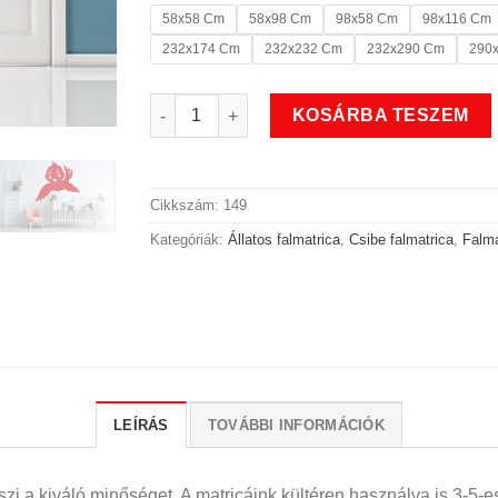
58x58 Cm
58x98 Cm
98x58 Cm
98x116 Cm
232x174 Cm
232x232 Cm
232x290 Cm
290
Repülő madaras csibe falmatrica mennyiség
KOSÁRBA TESZEM
Cikkszám:
149
Kategóriák:
Állatos falmatrica
,
Csibe falmatrica
,
Falma
LEÍRÁS
TOVÁBBI INFORMÁCIÓK
i a kiváló minőséget. A matricáink kültéren használva is 3-5-es