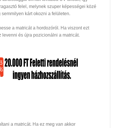
 ragasztó felel, melynek szuper képességei közé
 semmilyen kárt okozni a felületen.
esse a matricát a hordozóról. Ha viszont ezt
levenni és újra pozicionálni a matricát.
mítani a matricát. Ha ez meg van akkor