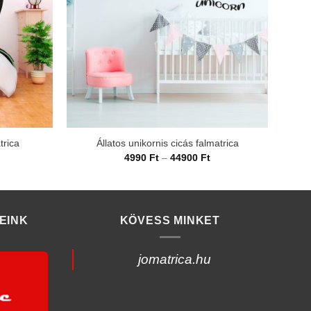
trica
Állatos unikornis cicás falmatrica
rtartomány:
Ártartomány:
4990
Ft
–
44900
Ft
990 Ft
4990 Ft
-
4900 Ft
44900 Ft
EINK
KÖVESS MINKET
jomatrica.hu