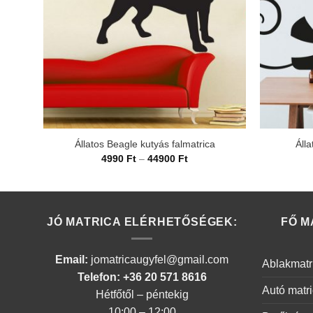
Állatos Beagle kutyás falmatrica
Álla
Ártartomány:
4990
Ft
–
44900
Ft
4990 Ft
-
44900 Ft
JÓ MATRICA ELÉRHETŐSÉGEK:
FŐ M
Email:
jomatricaugyfel@gmail.com
Ablakmatr
Telefon: +36 20 571 8616
Autó matr
Hétfőtől – péntekig
10:00 – 12:00