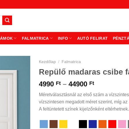
ZÁMOK
FALMATRICA
INFO
AUTÓ FELIRAT
PÉNZT
Kezdőlap
/
Falmatrica
Repülő madaras csibe f
Ártartomá
4990
–
44900
Ft
Ft
4990 Ft
Méretválasztásnál az első szám a vízszintes
-
vízszintesen megadott méret szerint, míg az á
44900 Ft
A feltüntetett színek kijelzőnként eltérhetnek.