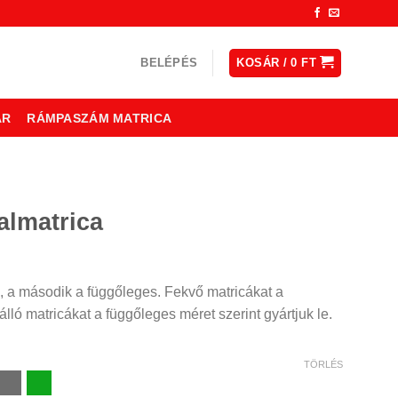
BELÉPÉS
KOSÁR /
0
FT
ÁR
RÁMPASZÁM MATRICA
almatrica
ny:
, a második a függőleges. Fekvő matricákat a
lló matricákat a függőleges méret szerint gyártjuk le.
TÖRLÉS