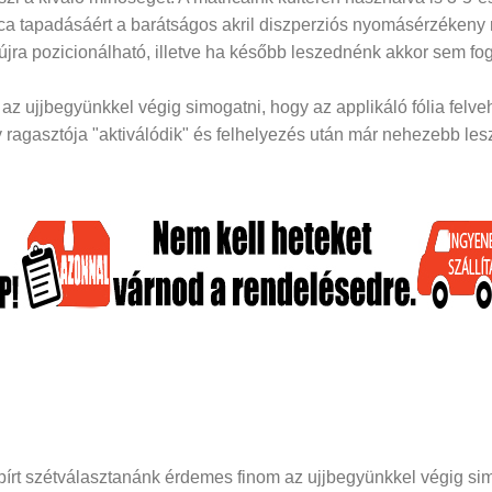
rica tapadásáért a barátságos akril diszperziós nyomásérzékeny
 újra pozicionálható, illetve ha később leszednénk akkor sem fog
z ujjbegyünkkel végig simogatni, hogy az applikáló fólia felveh
ragasztója "aktiválódik" és felhelyezés után már nehezebb lesz 
papírt szétválasztanánk érdemes finom az ujjbegyünkkel végig si