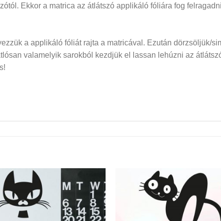
dozótól. Ekkor a matrica az átlátszó applikáló fóliára fog felraga
elyezzük a applikáló fóliát rajta a matricával. Ezután dörzsöljük/si
san valamelyik sarokból kezdjük el lassan lehúzni az átlátszó f
s!