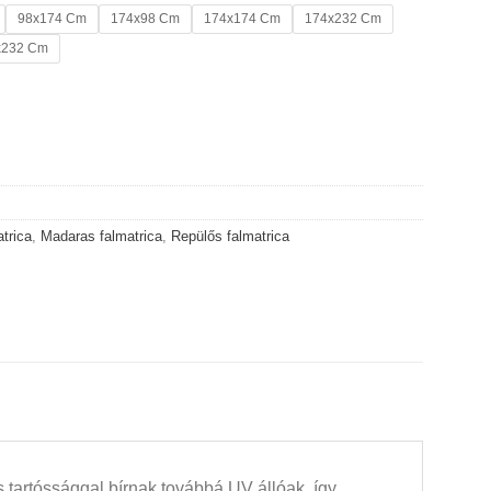
98x174 Cm
174x98 Cm
174x174 Cm
174x232 Cm
x232 Cm
trica
,
Madaras falmatrica
,
Repülős falmatrica
 tartóssággal bírnak továbbá UV állóak, így