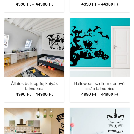
Ártartomány:
Ártarto
4990
Ft
–
44900
Ft
4990
Ft
–
44900
Ft
4990 Ft
4990 Ft
-
-
44900 Ft
44900 F
Állatos bulldog fej kutyás
Halloween szellem denevér
falmatrica
cicás falmatrica
Ártartomány:
Ártarto
4990
Ft
–
44900
Ft
4990
Ft
–
44900
Ft
4990 Ft
4990 Ft
-
-
44900 Ft
44900 F