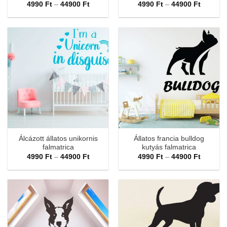
Ártartomány:
Ártarto
4990
Ft
–
44900
Ft
4990
Ft
–
44900
Ft
4990 Ft
4990 Ft
-
-
44900 Ft
44900 F
Álcázott állatos unikornis
Állatos francia bulldog
falmatrica
kutyás falmatrica
Ártartomány:
Ártarto
4990
Ft
–
44900
Ft
4990
Ft
–
44900
Ft
4990 Ft
4990 Ft
-
-
44900 Ft
44900 F