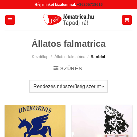
Skip
Hívj minket bizalommal:
+36205718616
to
content
Állatos falmatrica
Kezdőlap
/
Állatos falmatrica
/
9. oldal
SZŰRÉS