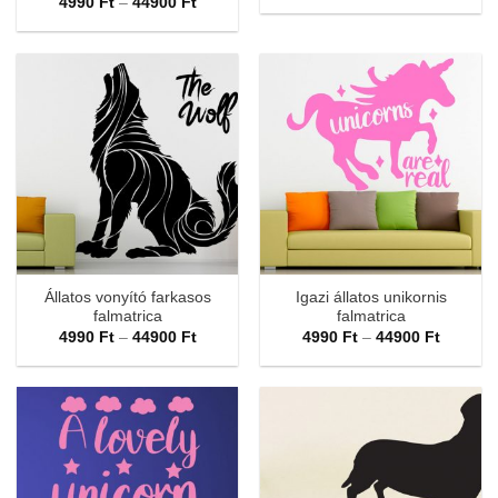
Ártartomány:
4990
Ft
–
44900
Ft
-
4990 Ft
44900 F
-
44900 Ft
Állatos vonyító farkasos
Igazi állatos unikornis
falmatrica
falmatrica
Ártartomány:
Ártarto
4990
Ft
–
44900
Ft
4990
Ft
–
44900
Ft
4990 Ft
4990 Ft
-
-
44900 Ft
44900 F