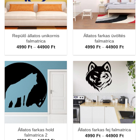
Repülő állatos unikornis
Állatos farkas üvöltés
falmatrica
falmatrica
Ártartomány:
Ártarto
4990
Ft
–
44900
Ft
4990
Ft
–
44900
Ft
4990 Ft
4990 Ft
-
-
44900 Ft
44900 F
Állatos farkas hold
Állatos farkas fej falmatrica
falmatrica 2
Ártarto
4990
Ft
–
44900
Ft
4990 Ft