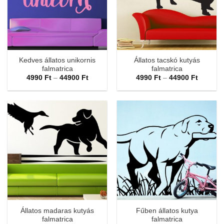
Kedves állatos unikornis
Állatos tacskó kutyás
falmatrica
falmatrica
Ártartomány:
Ártarto
4990
Ft
–
44900
Ft
4990
Ft
–
44900
Ft
4990 Ft
4990 Ft
-
-
44900 Ft
44900 F
Állatos madaras kutyás
Fűben állatos kutya
falmatrica
falmatrica