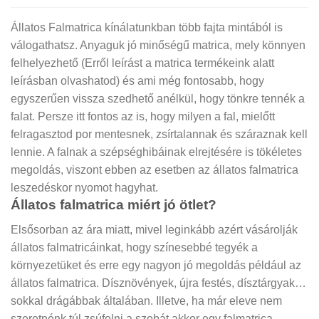
Állatos Falmatrica kínálatunkban több fajta mintából is
válogathatsz. Anyaguk jó minőségű matrica, mely könnyen
felhelyezhető (Erről leírást a matrica termékeink alatt
leírásban olvashatod) és ami még fontosabb, hogy
egyszerűen vissza szedhető anélkül, hogy tönkre tennék a
falat. Persze itt fontos az is, hogy milyen a fal, mielőtt
felragasztod por mentesnek, zsírtalannak és száraznak kell
lennie. A falnak a szépséghibáinak elrejtésére is tökéletes
megoldás, viszont ebben az esetben az állatos falmatrica
leszedéskor nyomot hagyhat.
Állatos falmatrica miért jó ötlet?
Elsősorban az ára miatt, mivel leginkább azért vásárolják
állatos falmatricáinkat, hogy színesebbé tegyék a
környezetüket és erre egy nagyon jó megoldás például az
állatos falmatrica. Dísznövények, újra festés, dísztárgyak…
sokkal drágábbak általában. Illetve, ha már eleve nem
szeretnénk túl zsúfolni a szobát akkor egy falmatrica