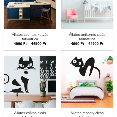
Állatos csontos kutyás
Állatos unikornis cicás
falmatrica
falmatrica
Ártartomány:
Ártarto
4990
Ft
–
44900
Ft
4990
Ft
–
44900
Ft
4990 Ft
4990 Ft
-
-
44900 Ft
44900 F
Állatos csíkos cicás
Állatos mosoly cicás