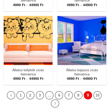
falmatrica
falmatrica
Ártartomány:
Ártarto
4990
Ft
–
44900
Ft
4990
Ft
–
44900
Ft
4990 Ft
4990 Ft
-
-
44900 Ft
44900 F
Állatos kölykök cicás
Állatos bajszos cicás
falmatrica
falmatrica
Ártartomány:
Ártarto
4990
Ft
–
44900
Ft
4990
Ft
–
44900
Ft
4990 Ft
4990 Ft
-
-
44900 Ft
44900 F
1
2
3
…
6
7
8
9
10