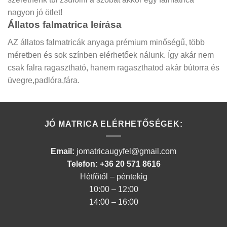
nagyon jó ötlet!
Állatos falmatrica leírása
AZ állatos falmatricák anyaga prémium minőségű, több
méretben és sok színben elérhetőek nálunk. Így akár nem
csak falra ragasztható, hanem ragaszthatod akár bútorra és
üvegre,padlóra,fára.
JÓ MATRICA ELÉRHETŐSÉGEK:
Email:
jomatricaugyfel@gmail.com
Telefon: +36 20 571 8616
Hétfőtől – péntekig
10:00 – 12:00
14:00 – 16:00