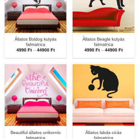
Állatos Boldog kutyás
Állatos Beagle kutyás
falmatrica
falmatrica
Ártartomány:
Ártarto
4990
Ft
–
44900
Ft
4990
Ft
–
44900
Ft
4990 Ft
4990 Ft
-
-
44900 Ft
44900 F
Beautiful állatos unikornis
Állatos labda cicás
falmatrica
falmatrica